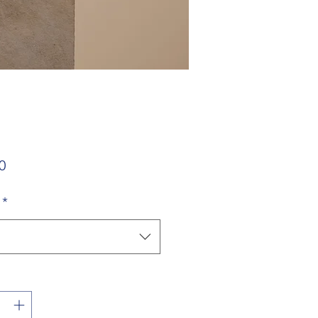
Fiyat
0
*