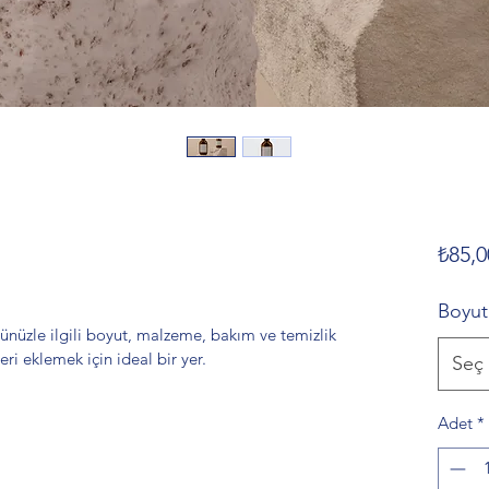
₺85,0
Boyut
nünüzle ilgili boyut, malzeme, bakım ve temizlik 
leri eklemek için ideal bir yer.
Seç
Adet
*